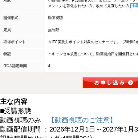
対象
小規模のPM、PL経験者の方、または、チームリーダー
メント力を強化されたい方、改めて見直したい方
中
開催形式
動画視聴
定員
無制限
取得ポイント
※ITC実践力ポイント対象のセミナーです。（2時間1
特記
＊キャンセル規定について、動画開始日を開催日とい
ITCA認定時間
4
主な内容
■受講形態
動画視聴のみ
【動画視聴のご注意】
動画配信期間 ：2026年12月1日～2027年1月