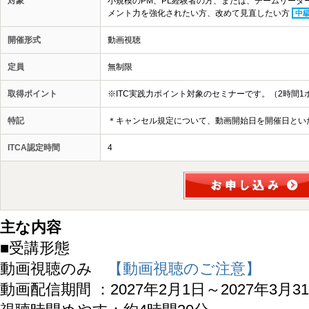
対象
小規模のPM、PL経験者の方、または、チームリーダー
メント力を強化されたい方、改めて見直したい方
中
開催形式
動画視聴
定員
無制限
取得ポイント
※ITC実践力ポイント対象のセミナーです。（2時間1
特記
＊キャンセル規定について、動画開始日を開催日とい
ITCA認定時間
4
主な内容
■受講形態
動画視聴のみ
【動画視聴のご注意】
動画配信期間 ：2027年2月1日～2027年3月3