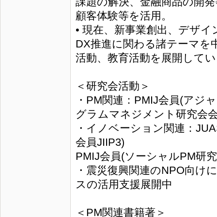
課題の解決、金融商品の開発
顧客体験等を活用。
• 現在、新事業創出、デザ
DX推進に関わる諸テーマを
活動、教育活動を展開してい
＜研究会活動＞
・PM関連：PMIJ会員(ア
グラムマネジメント研究会
・イノベーション関連：JU
会員JIIP3)
PMIJ会員(ソーシャルPM研
・震災復興関連のNPO向け
スの活用支援展開中
＜PM関連書籍著＞