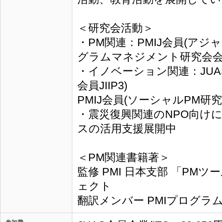
＜研究会活動＞
・PM関連：PMIJ会員(ア
グラムマネジメント研究会
・イノベーション関連：JU
会員JIIP3)
PMIJ会員(ソーシャルPM研
・震災復興関連のNPO向け
スの活用支援展開中
＜PM関連書籍著＞
監修 PMI 日本支部 「PM
ェクト
翻訳メンバー PMIプログラ