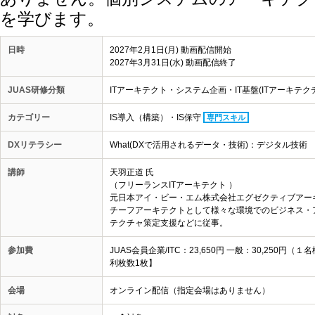
を学びます。
日時
2027年2月1日(月) 動画配信開始
2027年3月31日(水) 動画配信終了
JUAS研修分類
ITアーキテクト・システム企画・IT基盤(ITアーキテク
カテゴリー
IS導入（構築）・IS保守
専門スキル
DXリテラシー
What(DXで活用されるデータ・技術)：デジタル技術
講師
天羽正道 氏
（フリーランスITアーキテクト ）
元日本アイ・ビー・エム株式会社エグゼクティブアー
チーフアーキテクトとして様々な環境でのビジネス・
テクチャ策定支援などに従事。
参加費
JUAS会員企業/ITC：23,650円 一般：30,25
利枚数1枚】
会場
オンライン配信（指定会場はありません）