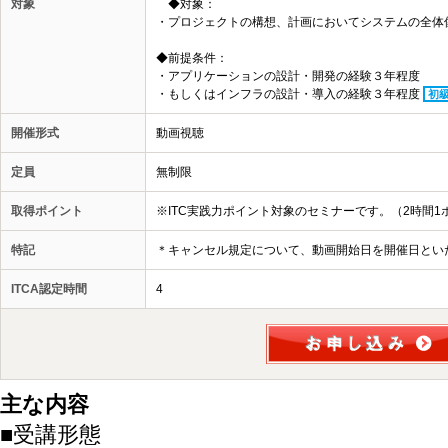
対象
◆対象：
・プロジェクトの構想、計画においてシステムの全体
◆前提条件：
・アプリケーションの設計・開発の経験３年程度
・もしくはインフラの設計・導入の経験３年程度
初
開催形式
動画視聴
定員
無制限
取得ポイント
※ITC実践力ポイント対象のセミナーです。（2時間1
特記
＊キャンセル規定について、動画開始日を開催日とい
ITCA認定時間
4
主な内容
■受講形態