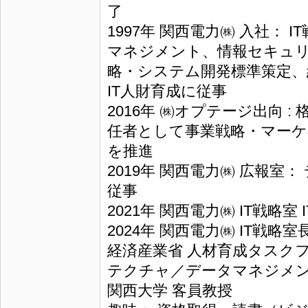
了
1997年 関西電力㈱ 入社：
マネジメント、情報セキュ
略・システム開発標準策定、
IT人財育成に従事
2016年 ㈱オプテージ出向 :
任者として事業戦略・マー
を推進
2019年 関西電力㈱ 広報室
従事
2021年 関西電力㈱ IT戦略室
2024年 関西電力㈱ IT戦略
経済産業省 人材育成タスク
テクチャ／データマネジメ
関西大学 客員教授