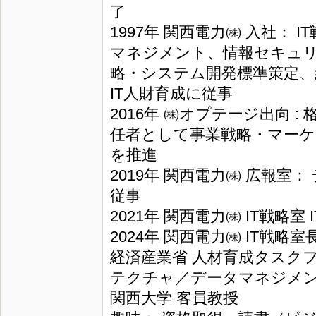
了
1997年 関西電力㈱ 入社：
マネジメント、情報セキュ
略・システム開発標準策定、
IT人財育成に従事
2016年 ㈱オプテージ出向 :
任者として事業戦略・マー
を推進
2019年 関西電力㈱ 広報室
従事
2021年 関西電力㈱ IT戦略室
2024年 関西電力㈱ IT戦略
経済産業省 人材育成タスク
テクチャ／データマネジメ
関西大学 客員教授