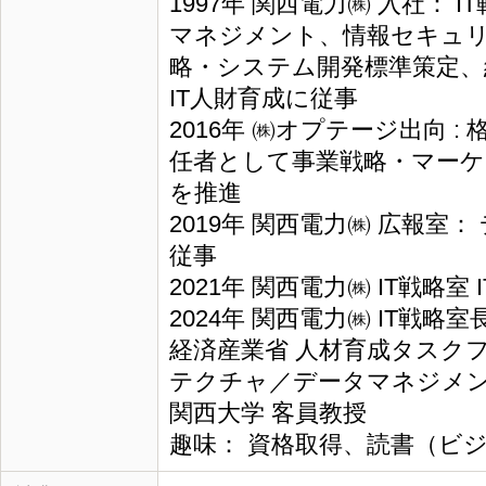
1997年 関西電力㈱ 入社：
マネジメント、情報セキュ
略・システム開発標準策定、
IT人財育成に従事
2016年 ㈱オプテージ出向 :
任者として事業戦略・マー
を推進
2019年 関西電力㈱ 広報室
従事
2021年 関西電力㈱ IT戦略室
2024年 関西電力㈱ IT戦略
経済産業省 人材育成タスク
テクチャ／データマネジメ
関西大学 客員教授
趣味： 資格取得、読書（ビ