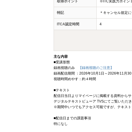
取得ポイント
※ITC実践力ポイ
特記
＊キャンセル規定に
ITCA認定時間
4
主な内容
■受講形態
録画視聴のみ
【録画視聴のご注意】
録画配信期間 ：2026年10月1日～2026年11月3
視聴時間めやす：約４時間
■テキスト
配信日当日よりマイページに掲載する資料からサ
デジタルテキストビューア TVSにてご覧いただ
※期間中いつでもアクセス可能ですが、テキスト
■配信日までの課題事項
特になし