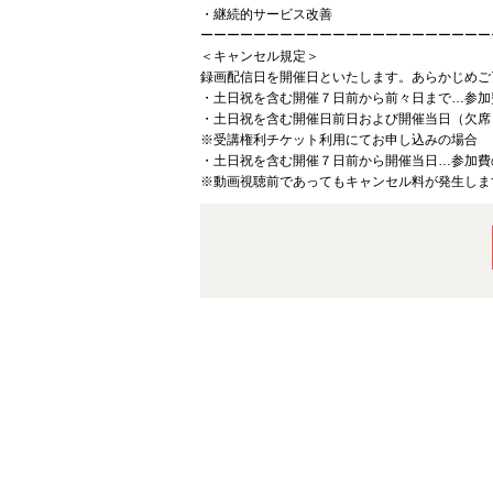
・継続的サービス改善
ーーーーーーーーーーーーーーーーーーーーーー
＜キャンセル規定＞
録画配信日を開催日といたします。あらかじめご
・土日祝を含む開催７日前から前々日まで…参加
・土日祝を含む開催日前日および開催当日（欠席
※受講権利チケット利用にてお申し込みの場合
・土日祝を含む開催７日前から開催当日…参加費
※動画視聴前であってもキャンセル料が発生しま