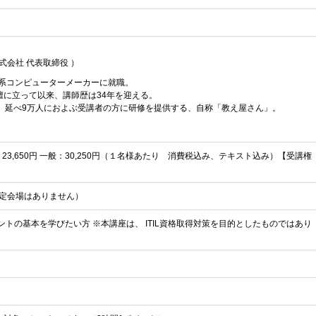
式会社 代表取締役 ）
外資系コンピューターメーカーに就職。
壇に立って以来、講師歴は34年を迎える。
日、延べ9万人におよぶ受講者の方に研修を提供する、自称「教え屋さん」。
C：23,650円 一般：30,250円（１名様あたり 消費税込み、テキスト込み）【受講権
定会場はありません）
ントの基本を学びたい方 ※本講座は、 ITIL資格取得対策を目的としたものではあり