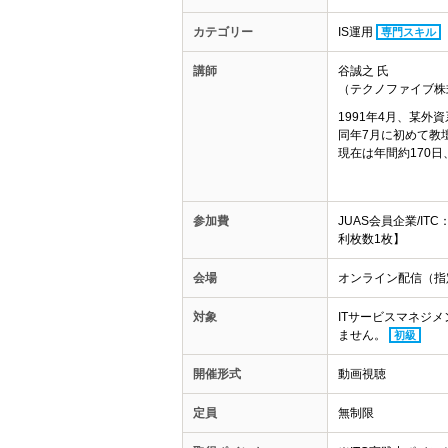
カテゴリー
IS運用
専門スキル
講師
谷誠之 氏
（テクノファイブ株
1991年4月、某
同年7月に初めて教
現在は年間約170
参加費
JUAS会員企業/IT
利枚数1枚】
会場
オンライン配信（指
対象
ITサービスマネジメ
ません。
初級
開催形式
動画視聴
定員
無制限