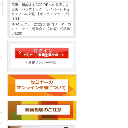
実際に機能するBCP/DRへの見直しと
災害・パンデミック・サイバーセキュ
リティへの対応 【オンラインライブ】
(8/31)
JUASカフェ 次世代IT部門リーダーコ
ミュニティ（勉強会）【会場】 (9/8,9/1
5,9/29)
新規メンバー登録