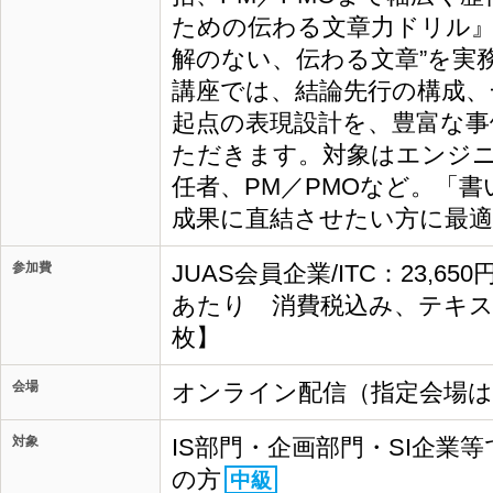
ための伝わる文章力ドリル』
解のない、伝わる文章”を実務
講座では、結論先行の構成、
起点の表現設計を、豊富な事
ただきます。対象はエンジ
任者、PM／PMOなど。「
成果に直結させたい方に最
参加費
JUAS会員企業/ITC：23,65
あたり 消費税込み、テキス
枚】
会場
オンライン配信（指定会場
対象
IS部門・企画部門・SI企業
の方
中級