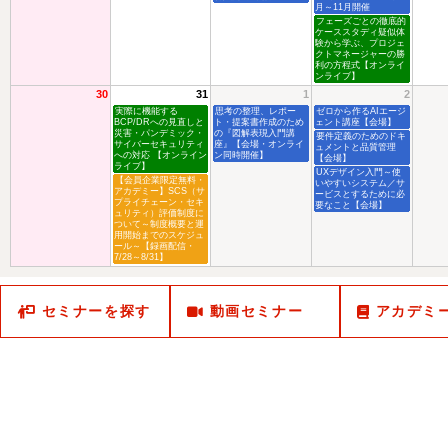
月～11月開催
フェーズごとの徹底的
ケーススタディ疑似体
験から学ぶ、プロジェ
クトマネージャーの勝
利の方程式【オンライ
ンライブ】
30
31
1
2
実際に機能する
思考の整理、レポー
ゼロから作るAIエージ
BCP/DRへの見直しと
ト・提案書作成のため
ェント講座【会場】
災害・パンデミック・
の『図解表現入門講
要件定義のためのドキ
サイバーセキュリティ
座』【会場・オンライ
ュメントと品質管理
への対応 【オンライン
ン同時開催】
【会場】
ライブ】
UXデザイン入門～使
【会員企業限定無料・
いやすいシステム／サ
アカデミー】SCS（サ
ービスとするために必
プライチェーン・セキ
要なこと【会場】
ュリティ）評価制度に
ついて～制度概要と運
用開始までのスケジュ
ール～【録画配信・
7/28～8/31】
セミナーを探す
動画セミナー
アカデミ