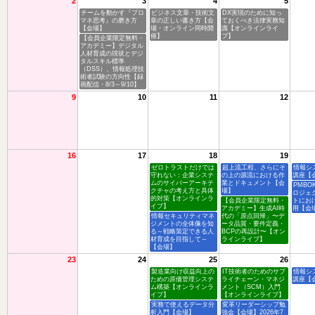
2
3
4
5
チームを動かす『プロ
ビジネス文章・技術文
DX実現のために知っ
マネ思考』の磨き方
章の正しい書き方【会
ておくべき法律実務知
【会場】
場・オンライン同時開
識【オンラインライ
催】
ブ】
【会員企業限定無料・
アカデミー】デジタル
人材育成の現状とデジ
タルスキル標準
（DSS）、情報処理技
術者試験の方向性【録
画配信・8/3～9/10】
9
10
11
12
16
17
18
19
ゼロトラストだけでは
超上流工程、さらにそ
情報シ
守れない：企業システ
の上の源流における作
講座【
ムのサイバーアーキテ
業とドキュメント【会
PMBO
クチャの考え方と具体
場】
ロジェ
的対策【オンラインラ
【会員企業限定無料・
トにお
イブ】
アカデミー】生成AI時
用【会
情報セキュリティマネ
代の「原点回帰」〜デ
ジメントの全体像を知
ータ品質・要件定義・
る～戦略策定できる人
BCPの再設計〜【オン
材育成を目指して～
ラインライブ】
【会場】
23
24
25
26
製造業向け収益向上の
IT技術者のためのサプ
情報シ
ための原価管理システ
ライチェーン・マネジ
講座【
ム構築【オンラインラ
メント（SCM）入門
イブ】
【オンラインライブ】
実務で使えるデータ分
変革リーダーシップ勉
析入門【会場】
強会【会場】2026年7