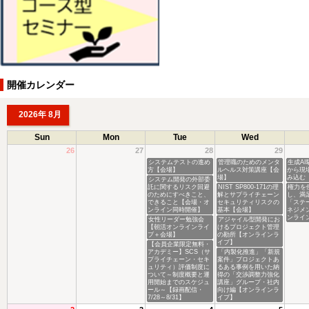
開催カレンダー
2026年 8月
Sun
Mon
Tue
Wed
26
27
28
29
システムテストの進め
管理職のためのメンタ
生成A
方【会場】
ルヘルス対策講座【会
から現
場】
み込む
システム開発の外部委
託に関するリスク回避
NIST SP800-171の理
権力を
のためにすべきこと、
解とサプライチェーン
し、満
できること【会場・オ
セキュリティリスクの
「ステ
ンライン同時開催】
基本【会場】
ネジメ
ンライ
女性リーダー勉強会
アジャイル型開発にお
【朝活オンラインライ
けるプロジェクト管理
ブ＋会場】
の勘所【オンラインラ
イブ】
【会員企業限定無料・
アカデミー】SCS（サ
「内製化推進」「新規
プライチェーン・セキ
案件」プロジェクトあ
ュリティ）評価制度に
るある事例を用いた納
ついて～制度概要と運
得の「交渉調整力強化
用開始までのスケジュ
講座」グループ・社内
ール～【録画配信・
向け編【オンラインラ
7/28～8/31】
イブ】