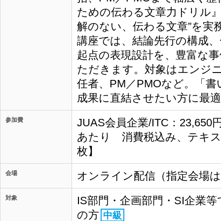
ための伝わる文章力ドリル』
解のない、伝わる文章”を実務
講座では、結論先行の構成、
起点の表現設計を、豊富な事
ただきます。対象はエンジ
任者、PM／PMOなど。「
成果に直結させたい方に最
参加費
JUAS会員企業/ITC：23,65
あたり 消費税込み、テキス
枚】
会場
オンライン配信（指定会場
対象
IS部門・企画部門・SI企業
の方
中級