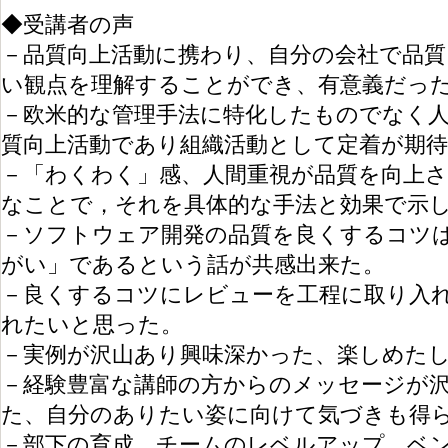
◆受講者の声
－品質向上活動に携わり、自分の会社で品
い観点を理解することができ、有意義だっ
－欧米的な管理手法に特化したものでなく
質向上活動であり組織活動として定着が期
－「わくわく」感、人間重視が品質を向上
なことで，それを具体的な手法と効果で示
－ソフトウェア開発の品質を良くするコツ
がい」であるという話が共感出来た。
－良くするコツにレビューを工程に取り入
れたいと思った。
－実例が沢山あり興味深かった、楽しめた
－経験豊富な講師の方からのメッセージが
た、自分のありたい姿に向けて気づきも得
－部下の育成、チームのレベルアップ、ベ