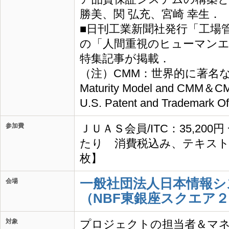
勝美、関 弘充、宮崎 幸生．
■日刊工業新聞社発行「工場管
の「人間重視のヒューマン
特集記事が掲載．
（注）CMM：世界的に著名な改善モ
Maturity Model and CMM＆CMM
U.S. Patent and Trademark Off
参加費
ＪＵＡＳ会員/ITC：35,200
たり 消費税込み、テキスト
枚】
一般社団法人日本情報シ
会場
（NBF東銀座スクエア２
対象
プロジェクトの担当者＆マ