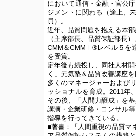
において通信・金融・官公庁
ジメントに関わる（途上、未
員）。
近年、品質問題を抱える本部
（主席部長、品質保証部長）
CMM＆CMMＩ®レベル５を
を受賞。
定年後も続投し、同社人材開
く」元気塾＆品質改善講座を
多くのマネージャーおよび
ッショナルを育成。2011年
その後、「人間力醸成」を基
講演・企業研修・コンサル等
指導を行ってきている。
■著書：「人間重視の品質マ
ア品質保証システムの構築と