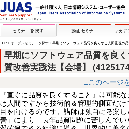
セミナー／会員企業サポートサイト
TOP
>
オープンセミナーを探す
> 早期にソフトウェア品質を良くする人間重視の
早期にソフトウェア品質を良く
質改善実践法【会場】 (4125174
□このページ
『直ぐに品質を良くすること』は可能な
は人間ですから技術的＆管理的側面だけ
目を向けるのです。講師は独自に考案し
善」により、長年品質問題に苦しんでい
質確保できる組織に導き、世界的に著名な