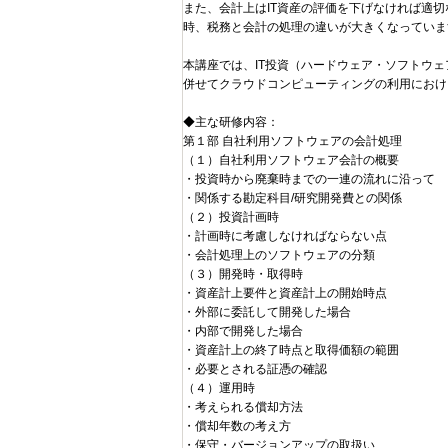
また、会計上はIT資産の評価を下げなければ適
時、税務と会計の処理の違いが大きくなっていま
本講座では、IT投資（ハードウェア・ソフトウェ
併せてクラウドコンピューティングの利用におけ
◆主な研修内容：
第１部 自社利用ソフトウェアの会計処理
（１）自社利用ソフトウェア会計の概要
・投資時から廃棄時までの一連の流れに沿って
・関係する勘定科目/研究開発費との関係
（２）投資計画時
・計画時に考慮しなければならない点
・会計処理上のソフトウェアの分類
（３）開発時・取得時
・資産計上要件と資産計上の開始時点
・外部に委託して開発した場合
・内部で開発した場合
・資産計上の終了時点と取得価額の範囲
・必要とされる証憑の確認
（４）運用時
・考えられる償却方法
・償却年数の考え方
・保守・バージョンアップの取扱い