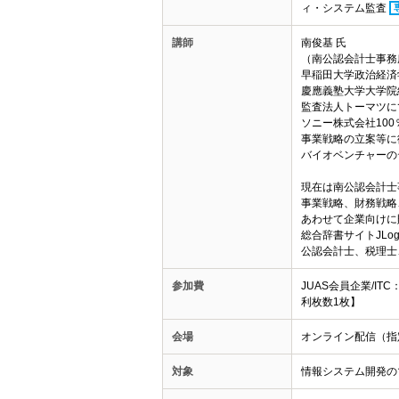
ィ・システム監査
講師
南俊基 氏
（南公認会計士事務
早稲田大学政治経済
慶應義塾大学大学院
監査法人トーマツに
ソニー株式会社10
事業戦略の立案等に
バイオベンチャーの
現在は南公認会計士
事業戦略、財務戦略
あわせて企業向けに
総合辞書サイトJL
公認会計士、税理士
参加費
JUAS会員企業/IT
利枚数1枚】
会場
オンライン配信（指
対象
情報システム開発の