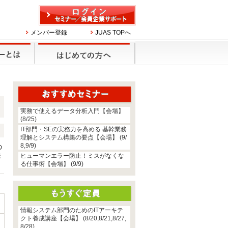
メンバー登録
JUAS TOPへ
実務で使えるデータ分析入門【会場】
(8/25)
IT部門・SEの実務力を高める 基幹業務
理解とシステム構築の要点【会場】 (9/
8,9/9)
の
ま
ヒューマンエラー防止！ミスがなくな
る仕事術【会場】 (9/9)
情報システム部門のためのITアーキテ
クト養成講座【会場】 (8/20,8/21,8/27,
8/28)