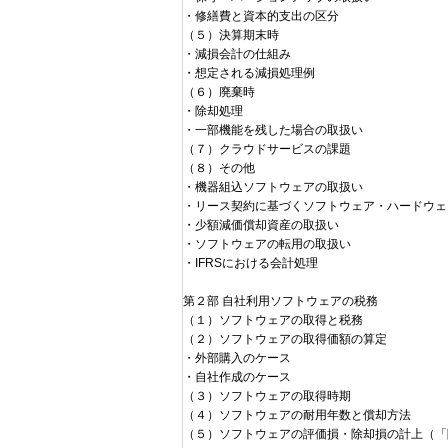
・修繕費と資本的支出の区分
（５）決算期末時
・減損会計の仕組み
・想定される減損処理例
（６）廃棄時
・除却処理
・一部機能を残した場合の取扱い
（７）クラウドサービスの課題
（８）その他
・機器組込ソフトウェアの取扱い
・リース契約に基づくソフトウェア・ハードウェ
・少額減価償却資産の取扱い
・ソフトウェアの転用の取扱い
・IFRSにおける会計処理
第２部 自社利用ソフトウェアの税務
（１）ソフトウェアの取得と税務
（２）ソフトウェアの取得価額の算定
・外部購入のケース
・自社作成のケース
（３）ソフトウェアの取得時期
（４）ソフトウェアの耐用年数と償却方法
（５）ソフトウェアの評価損・除却損の計上（「