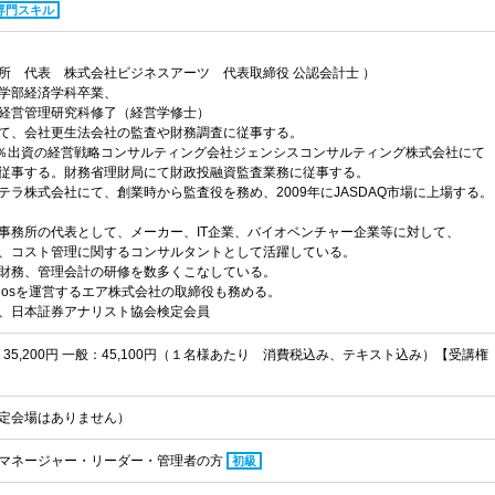
専門スキル
所 代表 株式会社ビジネスアーツ 代表取締役 公認会計士 ）
学部経済学科卒業、
経営管理研究科修了（経営学修士）
て、会社更生法会社の監査や財務調査に従事する。
0％出資の経営戦略コンサルティング会社ジェンシスコンサルティング株式会社にて
従事する。財務省理財局にて財政投融資監査業務に従事する。
テラ株式会社にて、創業時から監査役を務め、2009年にJASDAQ市場に上場する。
事務所の代表として、メーカー、IT企業、バイオベンチャー企業等に対して、
、コスト管理に関するコンサルタントとして活躍している。
財務、管理会計の研修を数多くこなしている。
ogosを運営するエア株式会社の取締役も務める。
、日本証券アナリスト協会検定会員
C：35,200円 一般：45,100円（１名様あたり 消費税込み、テキスト込み）【受講権
定会場はありません）
マネージャー・リーダー・管理者の方
初級