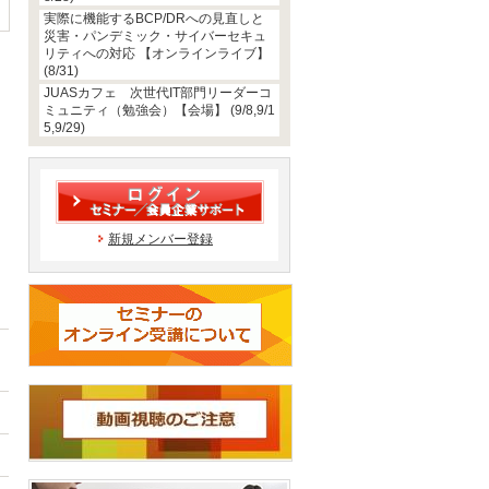
実際に機能するBCP/DRへの見直しと
災害・パンデミック・サイバーセキュ
リティへの対応 【オンラインライブ】
(8/31)
JUASカフェ 次世代IT部門リーダーコ
ミュニティ（勉強会）【会場】 (9/8,9/1
5,9/29)
新規メンバー登録