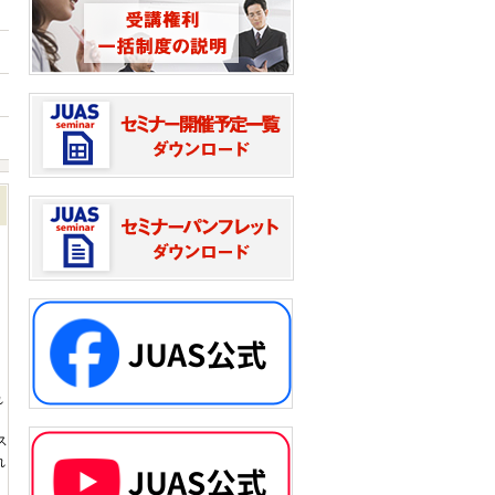
れ
ス
れ