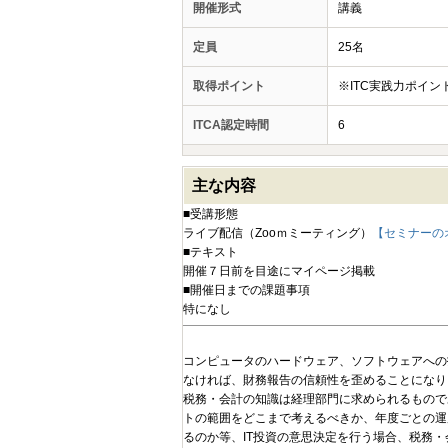
開催形式
講義
定員
25名
取得ポイント
※ITC実践力ポイ
ITCA認定時間
6
主な内容
■受講形態
ライブ配信（Zooｍミーティング）
【セミナーの
■テキスト
開催７日前を目途にマイページ掲載
■開催日までの課題事項
特になし
コンピュータのハードウェア、ソフトウェアへの
なければ、財務報告の信頼性を歪めることになり
税務・会計の知識は経理部門に求められるもので
トの範囲をどこまで考えるべきか、年度ごとの運
るのか等、IT投資の意思決定を行う場合、税務