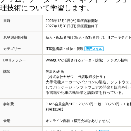
理技術について学習します。
日時
2026年12月1日(火) 動画配信開始
2027年1月31日(日) 動画配信終了
JUAS研修分類
新人・配転者向け(新人・配転者向け)、ITアーキテクト・
カテゴリー
IT基盤構築・維持・管理
専門スキル
DXリテラシー
What(DXで活用されるデータ・技術)：デジタル技術
講師
矢沢久雄 氏
（株式会社ヤザワ 代表取締役社長 ）
大手電機メーカーでパソコンの製造、
ソフトウェ
してパッケージ
・ソフトウェアの開発と販売を行
る書籍や記事の執筆業と講師業
を行っている。
参加費
JUAS会員企業/ITC：23,650円 一般：30,25
利枚数1枚】
会場
オンライン配信（指定会場はありません）