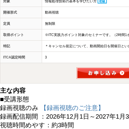
対象
情報処理技術の基本を学びたい方
初級
開催形式
動画視聴
定員
無制限
取得ポイント
※ITC実践力ポイント対象のセミナーです。（2時間1
特記
＊キャンセル規定について、動画開始日を開催日とい
ITCA認定時間
3
主な内容
■受講形態
録画視聴のみ
【録画視聴のご注意】
録画配信期間 ：2026年12月1日～2027年1月
視聴時間めやす：約3時間