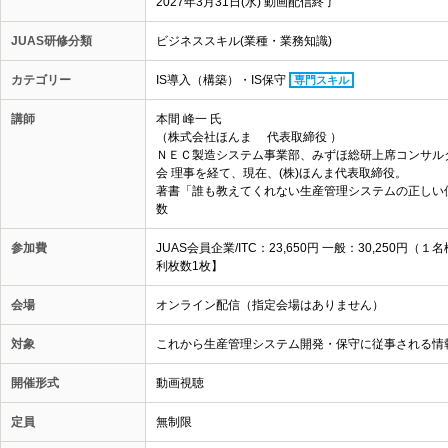
2027年3月31日(水) 動画配信終了
JUAS研修分類
ビジネススキル(業種・業務知識)
カテゴリー
IS導入（構築）・IS保守
専門スキル
講師
本間 峰一 氏
（株式会社ほんま 代表取締役 ）
ＮＥＣ製造システム事業部、みずほ総研上席コンサル
会 理事を経て、現在、(株)ほんま代表取締役。
著書
「誰も教えてくれない生産管理システムの正しい
数
参加費
JUAS会員企業/ITC：23,650円 一般：30,25
利枚数1枚】
会場
オンライン配信（指定会場はありません）
対象
これから生産管理システム開発・保守に従事される情
開催形式
動画視聴
定員
無制限